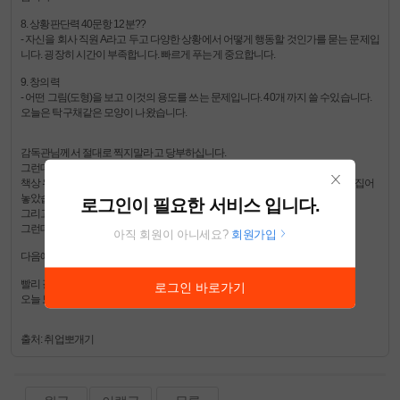
8. 상황판단력 40문항 12분??
- 자신을 회사 직원 A라고 두고 다양한 상황에서 어떻게 행동할 것인가를 묻는 문제입
니다. 굉장히 시간이 부족합니다. 빠르게 푸는게 중요합니다.
9. 창의력
- 어떤 그림(도형)을 보고 이것의 용도를 쓰는 문제입니다. 40개 까지 쓸 수있습니다.
오늘은 탁구채같은 모양이 나왔습니다.
감독관님께서 절대로 찍지말라고 당부하십니다.
그런데 찍을 시간도 없을거에요 ~ 그만하는 순간 펜을 놓아야되서~
책상 위에 컴싸와 수정테이프만 올려놀수있었습니다. 신분증은 검사하고 바로 집어
닫
놓았습니다.
로그인이 필요한 서비스 입니다.
기
그리고 시계도 손목시계만 가능합니다.
그런데 시계를 볼 수있는 시간이 없습니다ㅋㅋㅋㅋㅋㅋㅋㅋㅋ
아직 회원이 아니세요?
회원가입
다음에 보실 분들께 도움이 되었으면 좋겠네요^^
빨리 결과가 나왔으면 좋겠습니다 ㅠㅠ
로그인 바로가기
오늘 보신분들 모두 화이팅!!!!!!!!
출처: 취업뽀개기