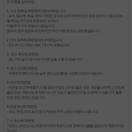
각 유형을 살펴보면
1. 지각 정확성 30문항에 5분 or 6분입니다.
- 숫자, 알파벳, 한글, 문자 가 50칸 정도의 표에 쓰여져 있고 1) 위 표에서 다음 숫자는
몇개있는가? 2) 위 표에 없는 숫자는?
이렇게 두가지 유형이 나왔습니다.
문자의 경우 굉장히 비슷하지만 약간 다른 문자도 나와 헷갈립니다.
2. 언어 유추력 30문항 5분 or 6분입니다.
- 1) a : b = c:( ) 2) a:( )=b:( ) 두가지 유형입니다.
3. 언어 추리력 20문항
- 참, 거짓, 알 수 없다 세 가지로 답을 구할 수 있습니다.
4. 공간 지각력 20문항
- 직육면체 뿐만 아니라 일부 면이 삼각뿔 등 다양한 모양이 나옵니다.
5. 판단력 20문항
- 지문을 읽고 주제찾기, 다음 글의 주장의 근거로 옳은 것은, 개요를 보여주고 빈칸에
옳은 것은, 어떤식으로 하면 더 나은 개요가 될것인가? 등 의 문제가 나옵니다. 물론
지문 없는 문제도 있습니다.
6. 응용계산력 20문항
- 속도, 무게, 가격, 농도 등 인적성에 자주 나오는 유형이 나옵니다.
7. 수 추리력 20문항
- 에듀스 모의고사는 주관식이여서 주관식으로 문제가 나올줄 알았는데 객관식이었
습니다.