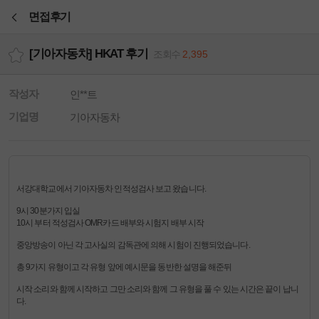
본문바로가기
면접후기
[기아자동차] HKAT 후기
조회수
2,395
작성자
인**트
기업명
기아자동차
서강대학교에서 기아자동차 인적성검사 보고 왔습니다.
9시 30분가지 입실
10시 부터 적성검사 OMR카드 배부와 시험지 배부 시작
중앙방송이 아닌 각 고사실의 감독관에 의해 시험이 진행되었습니다.
총 9가지 유형이고 각 유형 앞에 예시문을 동반한 설명을 해준뒤
시작 소리와 함께 시작하고 그만 소리와 함께 그 유형을 풀 수 있는 시간은 끝이 납니
다.