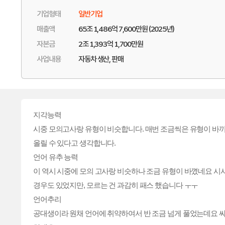
기업형태
일반기업
매출액
65조 1,486억 7,600만원 (2025년)
자본금
2조 1,393억 1,700만원
사업내용
자동차 생산, 판매
지각능력
시중 모의고사랑 유형이 비슷합니다. 매번 조금씩은 유형이 바끼
올릴 수 있다고 생각합니다.
언어 유추 능력
이 역시 시중에 모의 고사랑 비슷하나 조금 유형이 바꼈네요 
경우도 있었지만, 모르는 건 과감히 패스 했습니다 ㅜㅜ
언어추리
공대생이라 원채 언어에 취약하여서 반 조금 넘게 풀었는데요 