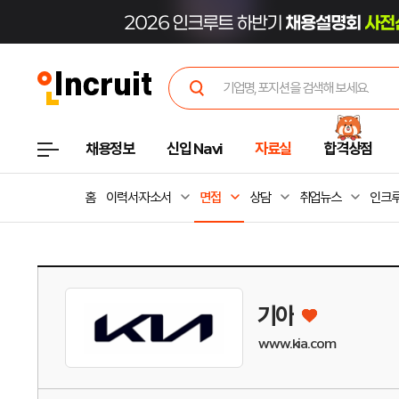
채용정보
신입 Navi
자료실
합격상점
홈
이력서·자소서
면접
상담
취업뉴스
인크루
기아
www.kia.com