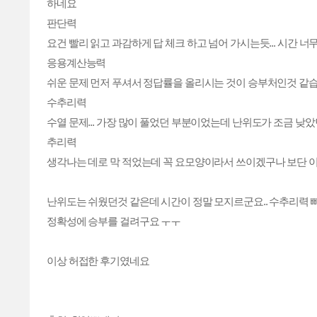
하네요
판단력
요건 빨리 읽고 과감하게 답 체크 하고 넘어 가시는듯... 시간 너
응용계산능력
쉬운 문제 먼저 푸셔서 정답률을 올리시는 것이 승부처인것 같습니
수추리력
수열 문제... 가장 많이 풀었던 부분이었는데 난위도가 조금 낮았
추리력
생각나는 데로 막 적었는데 꼭 요모양이라서 쓰이겠구나 보단 이
난위도는 쉬웠던것 같은데 시간이 정말 모지르군요.. 수추리력 빼
정확성에 승부를 걸려구요 ㅜㅜ
이상 허접한 후기였네요