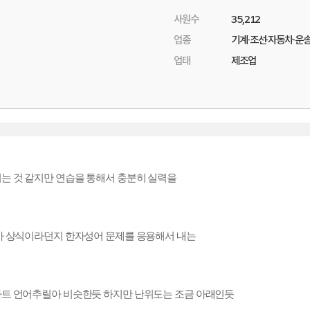
사원수
35,212
업종
기계·조선·자동차·운
업태
제조업
는 것 같지만 연습을 통해서 충분히 실력을
시사 상식이라던지 한자성어 문제를 응용해서 내는
싸트 언어추릴아 비슷한듯 하지만 난위도는 조금 아래인듯