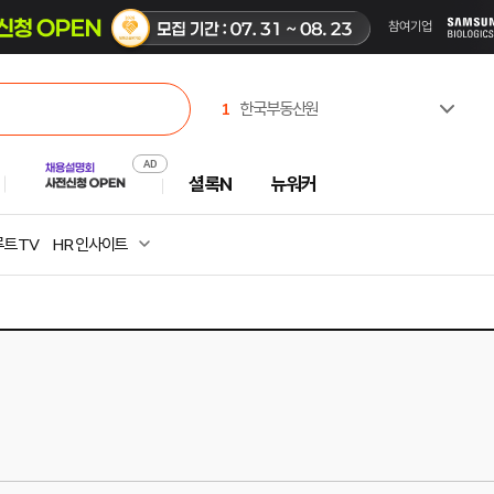
1
한국부동산원
2
유한킴벌리(주)
3
한국고용노동교육원
셜록N
뉴워커
4
주식회사 캠코에프엠씨
5
극지연구소
6
중앙대학교
트 TV
HR 인사이트
7
한국벤처투자
8
한국공항공사
9
SK하이닉스
10
농협경제지주