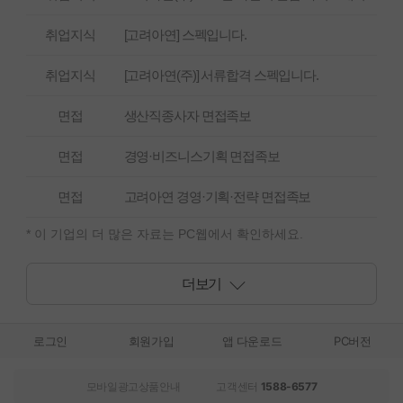
취업지식
[고려아연] 스펙입니다.
취업지식
[고려아연(주)] 서류합격 스펙입니다.
면접
생산직종사자 면접족보
면접
경영·비즈니스기획 면접족보
면접
고려아연 경영·기획·전략 면접족보
* 이 기업의 더 많은 자료는 PC웹에서 확인하세요.
더보기
로그인
회원가입
앱 다운로드
PC버전
모바일광고상품안내
고객센터
1588-6577