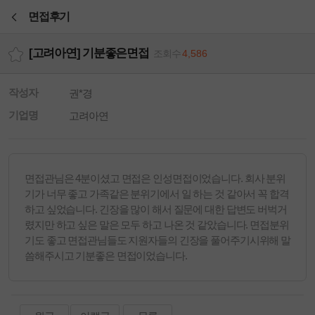
본문바로가기
면접후기
[고려아연] 기분좋은면접
조회수
4,586
작성자
권*경
기업명
고려아연
면접관님은 4분이셨고 면접은 인성면접이었습니다. 회사 분위
기가 너무 좋고 가족같은 분위기에서 일 하는 것 같아서 꼭 합격
하고 싶었습니다. 긴장을 많이 해서 질문에 대한 답변도 버벅거
렸지만 하고 싶은 말은 모두 하고 나온 것 같았습니다. 면접분위
기도 좋고 면접관님들도 지원자들의 긴장을 풀어주기시위해 말
씀해주시고 기분좋은 면접이었습니다.