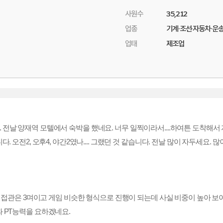
사원수
35,212
업종
기계·조선·자동차·운
업태
제조업
전날 양재역 모텔에서 숙박을 했네요. 너무 일찍이라서....하여튼 도착해서
 오전2, 오후4, 야간2였나.... 그랬던 것 같습니다. 전날 많이 자두세요.
 면접관은 3며이고 게임 비슷한 형식으로 진행이 되는데 사실 비중이 높아 보
 PT능력을 요하겠네요.