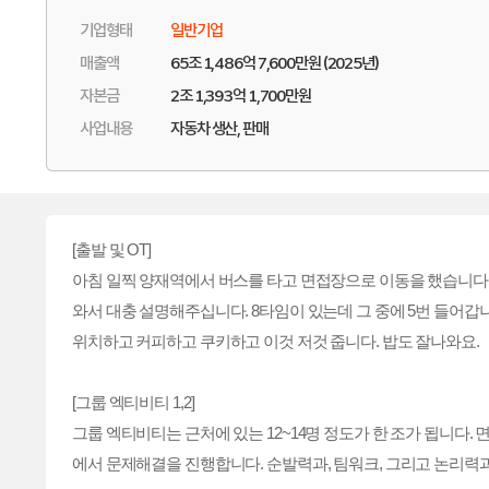
기업형태
일반기업
매출액
65조 1,486억 7,600만원 (2025년)
자본금
2조 1,393억 1,700만원
사업내용
자동차 생산, 판매
[출발 및 OT]
아침 일찍 양재역에서 버스를 타고 면접장으로 이동을 했습니다. 
와서 대충 설명해주십니다. 8타임이 있는데 그 중에 5번 들어갑니다.
위치하고 커피하고 쿠키하고 이것 저것 줍니다. 밥도 잘나와요.
[그룹 엑티비티 1,2]
그룹 엑티비티는 근처에 있는 12~14명 정도가 한 조가 됩니다.
에서 문제해결을 진행합니다. 순발력과, 팀워크, 그리고 논리력과