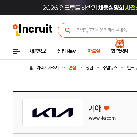
채용정보
신입 Navi
자료실
합격상점
홈
이력서·자소서
면접
상담
취업뉴스
인크루
기아
www.kia.com