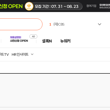
1
(재)CBS
2
한국고용노동교육원
3
유한킴벌리(주)
셜록N
뉴워커
4
한국수력원자력(주)
5
한국산업인력공단
6
주식회사 캠코에프엠씨
트 TV
HR 인사이트
7
한국부동산원
8
진주시시설관리공단
9
서일대학교
10
극지연구소