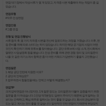
면접 대기장에서 작성서류가 몇 개 있었고, 자격증 사본 제출해야 하는 작업이 좀 길
었습니다.
면접유형
#직무·인성면접
면접인원
#그룹 면접
전형 및 면접 진행방식
서류 합격 후, 몇 가지 자격증 사본을 전산에 업로드하는 과정을 거쳤습니다. 이후, 면
접 준비를 위해 따로 스터디는 하지 않았습니다. 하지만 해당 공기업의 사업이 어떤
것인지 확인하기 위해 유튜브를 찾아봤습니다. 공단 유튜브에 사업 소개, 전시회에서
열렸던 사업설명회 등을 봤습니다. 인성 준비를 위해 관련 경험 정리 및 꼬리질문이
나올 것 같은 자기소개서 항목은 좀 더 어떤 키워드가 답변하기 좋을지 고민했습니
다.
면접질문
1. 해당 공단 인턴에 지원한 이유?
2. 공단의 인재상은?
3. 업무하면서 힘들었을 때는 언제고 어떻게 해결했는지?
면접TIP
크게 압박면접은 아니었지만, 1개 질문 정도는 꼬리질문과 더불어 검증을 하기 위한
질문을 좀 더 하셨습니다. 1인당 약 5분정도 답변이 주어지기 때문에 길게 말하는 것
보다는 간략하고, 핵심 위주로 말하시는 것이 좋을 것 같습니다. 회사의 관심분야 정
도는 알고 계시는 것이 좋을 것 같습니다. 일반적인 인턴 면접이기 때문에 부담갖지