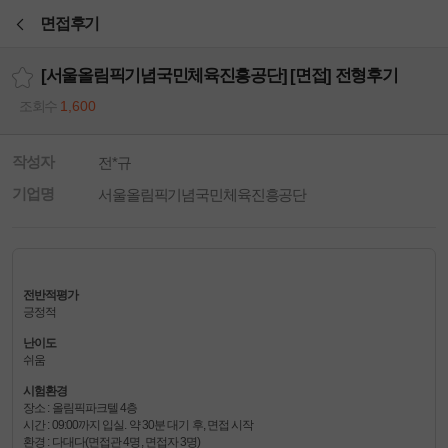
본문바로가기
면접후기
[서울올림픽기념국민체육진흥공단] [면접] 전형후기
조회수
1,600
작성자
전*규
기업명
서울올림픽기념국민체육진흥공단
전반적평가
긍정적
난이도
쉬움
시험환경
장소 : 올림픽파크텔 4층
시간 : 09:00까지 입실. 약 30분 대기 후, 면접 시작
환경 : 다대다(면접관 4명, 면접자 3명)