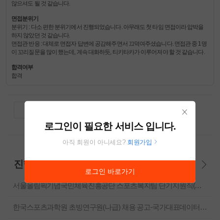
않으셔도 될 것 같습니다.
면접분위기
분위기 : 다소 편한 분위기에서 진행되었습니다. 아무래도 첫 타임 면접이라 압박을
하지 않았던 것 같습니다.
면접관 반응 : 대체로 면접자 답변에 공감해주면서 끄덕여주셨습니다. 면접관 중 1명
이 꼬리질문을 많이 했는데, 계속 대화하듯, 티키타카가 이루어져야 할 것 같습니다.
합격여부
합격
윗글
아랫글
목록
닫
로그인이 필요한 서비스 입니다.
기
아직 회원이 아니세요?
회원가입
진행중인 채용정보
로그인 바로가기
서울올림픽기념국민체육진흥공단 스포츠복지팀 단기지원직(온라인상담) 채용공고
한국스포츠과학원 초빙연구원(나급) 채용 공고-국가대표데이터시스템 고도화: 장애인 국가대표 스포츠과학지원 기능 구축 및 통합운영 기반 마련