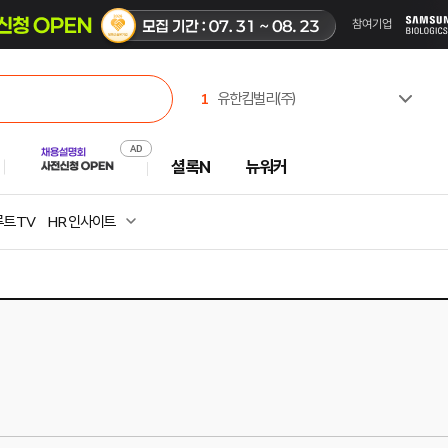
1
유한킴벌리(주)
2
한국산업인력공단
3
(주)셀트리온제약
셜록N
뉴워커
4
한국고용노동교육원
5
한국부동산원
6
진주시시설관리공단
트 TV
HR 인사이트
7
주식회사 캠코에프엠씨
8
중앙대학교
9
(사)창조경제혁신센터협의회
10
(주) 동아일보사