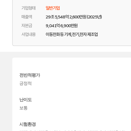
기업형태
일반기업
매출액
29조 5,548억 2,600만원 (2025년)
자본금
9,041억 6,900만원
사업내용
이동전화 등 기계,전기,전자 제조업
전반적평가
난이도
시험환경