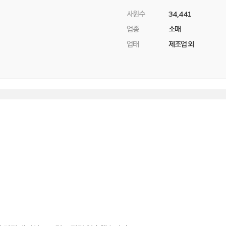
사원수
34,441
업종
소매
업태
제조업 외