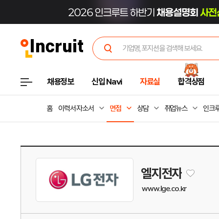
채용정보
신입 Navi
자료실
합격상점
홈
이력서·자소서
면접
상담
취업뉴스
인크루
엘지전자
www.lge.co.kr