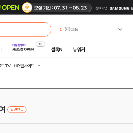
1
(재)CBS
2
한국고용노동교육원
3
유한킴벌리(주)
셜록N
뉴워커
4
주식회사 캠코에프엠씨
5
한국수력원자력(주)
6
한국부동산원
트 TV
HR 인사이트
7
서일대학교
8
극지연구소
9
중앙대학교
10
광주과학기술원
여
답변완료