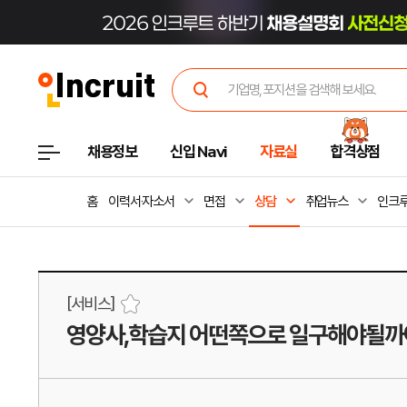
채용정보
신입 Navi
자료실
합격상점
홈
이력서·자소서
면접
상담
취업뉴스
인크루
[서비스]
영양사,학습지 어떤쪽으로 일구해야될까