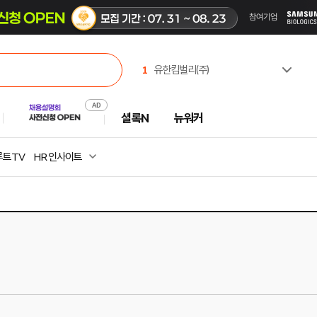
1
유한킴벌리(주)
2
한국고용노동교육원
3
한국부동산원
셜록N
뉴워커
4
(주)셀트리온제약
5
주식회사 캠코에프엠씨
6
한국산업인력공단
트 TV
HR 인사이트
7
진주시시설관리공단
8
한국공항공사
9
중앙대학교
10
극지연구소