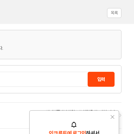
목록
다.
전기직종관련 신입으로 취업을 하고싶습니다
2025.05.28(수)
인크루트에 로그인
하셔서