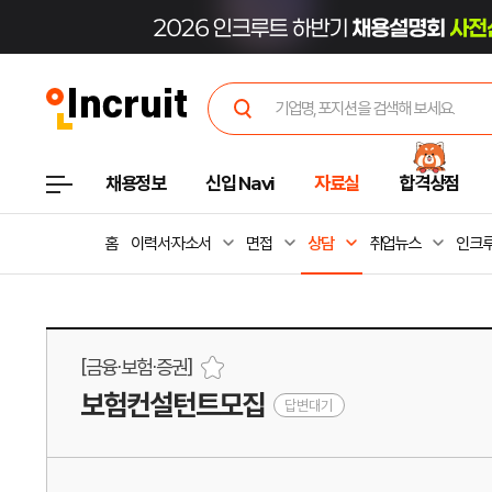
채용정보
신입 Navi
자료실
합격상점
홈
이력서·자소서
면접
상담
취업뉴스
인크루
[금융·보험·증권]
보험컨설턴트모집
답변대기