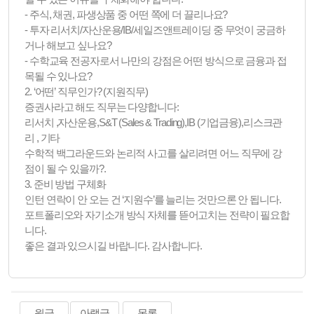
- 주식, 채권, 파생상품 중 어떤 쪽에 더 끌리나요?
- 투자 리서치/자산운용/IB/세일즈앤트레이딩 중 무엇이 궁금하
거나 해보고 싶나요?
- 수학교육 전공자로서 나만의 강점은 어떤 방식으로 금융과 접
목될 수 있나요?
2. ‘어떤’ 직무인가? (지원직무)
증권사라고 해도 직무는 다양합니다:
리서치 ,자산운용,S&T (Sales & Trading),IB (기업금융),리스크관
리 , 기타
수학적 백그라운드와 논리적 사고를 살리려면 어느 직무에 강
점이 될 수 있을까?.
3. 준비 방법 구체화
인턴 연락이 안 오는 건 ‘지원수’를 늘리는 것만으론 안 됩니다.
포트폴리오와 자기소개 방식 자체를 뜯어고치는 전략이 필요합
니다.
좋은 결과 있으시길 바랍니다. 감사합니다.
윗글
아랫글
목록