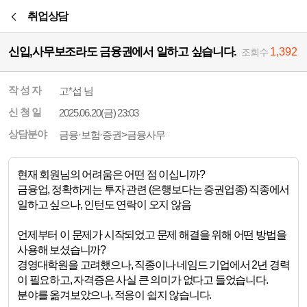
본문바로가기
취업상담
신입,사무보조라도 금융권에서 일하고 싶습니다.
1,392
조회수
작 성 자
고*섭 님
신 청 일
2025.06.20(금) 23:03
상담분야
금융·보험·증권>금융사무
현재 회원님의 어려움은 어떤 점 이십니까?
금융업, 정확하게는 투자 관련 (은행보다는 증권업종) 직종에서
일하고 싶으나, 인턴도 연락이 오지 않음
언제부터 이 문제가 시작되었고 문제 해결을 위해 어떤 방법을
사용해 보셨습니까?
경영대학원을 고려했으나, 직종이나 네임드 기업에서 2년 경력
이 필요하고, 자격증은 사실 큰 의미가 없다고 들었습니다.
분야를 옮겨보았으나, 적응이 쉽지 않습니다.