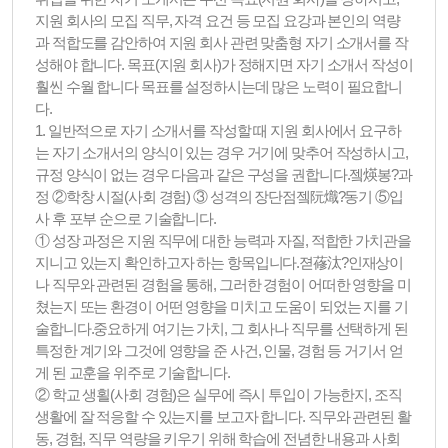
지원 회사의 모집 직무, 자격 요건 등 모집 요강과 본인의 역량
과 적합도를 감안하여 지원 회사 관련 맞춤형 자기 소개서를 작
성해야 합니다. 목표(지원 회사)가 정해지면 자기 소개서 작성이
훨씬 수월 합니다 목표를 설정하시는데 많은 노력이 필요합니
다.
1. 일반적으로 자기 소개서를 작성할 때 지원 회사에서 요구하
는 자기 소개서의 양식이 있는 경우 거기에 맞추어 작성하시고,
규정 양식이 없는 경우 다음과 같은 구성을 권합니다.젴煐봉?과
정 ②학창 시절(사회 경험) ③ 성격의 장단점젴阮熾?동기 ⑤입
사 후 포부 순으로 기술합니다.
① 성장 과정은 지원 직무에 대한 능력과 자질, 적합한 가치관을
지니고 있는지 확인하고자 하는 항목입니다.젿蓚汰?인재상이
나 직무와 관련된 경험을 통해, 그러한 경험이 어떠한 영향을 미
쳤는지 또는 환경이 어떤 영향을 미치고 도움이 되었는 지를 기
술합니다.중요하게 여기는 가치, 그 회사나 직무를 선택하게 된
특정한 계기와 그것에 영향을 준 사건, 인물, 경험 등 거기서 얻
게 된 교훈을 위주로 기술합니다.
② 학교 생횔(사회 경험)은 실무에 즉시 투입이 가능한지, 조직
생활에 잘 적응할 수 있는지를 보고자 합니다. 직무와 관련된 활
동, 경험, 직무 역량을 키우기 위해 학습에 전념한 내용과 사회