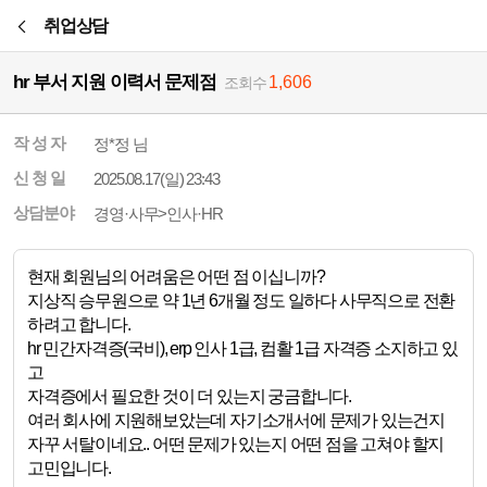
본문바로가기
취업상담
hr 부서 지원 이력서 문제점
1,606
조회수
작 성 자
정*정 님
신 청 일
2025.08.17(일) 23:43
상담분야
경영·사무>인사·HR
현재 회원님의 어려움은 어떤 점 이십니까?
지상직 승무원으로 약 1년 6개월 정도 일하다 사무직으로 전환
하려고 합니다.
hr 민간자격증(국비), erp 인사 1급, 컴활 1급 자격증 소지하고 있
고
자격증에서 필요한 것이 더 있는지 궁금합니다.
여러 회사에 지원해보았는데 자기소개서에 문제가 있는건지
자꾸 서탈이네요.. 어떤 문제가 있는지 어떤 점을 고쳐야 할지
고민입니다.