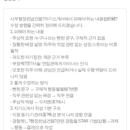
사무행정런냅건旋?자기소개서에서 피해야 하는 내용럽輧楮?
수정 방향을 간략히 정리해 드리겠습니다.
1. 피해야 하는 내용
- 추상적 표현 :누구나 쓰는 뻔한 문구, 구체적 근거 없음
- 장황한 배경 설명 :직무와 직접 관련 없는 성장 스토리는 비효
율적
- 과도한 자기칭찬: 객관 근거 부족
- 부정렉?茨?서술: 면접관에게 마이너스 인식
- 모호한 직무 이해: 관심만 언급하거나 실제 수행 역량이 드러
나지 않음
2. 좋게 수정하는 방식
- 뻔한 문구 → 구체적 행동렐별核?변환
- 직무 관련성 없는 배경 → 직무 연결
- 추상적 역량 → 수치렌渶?제시
3. 자기소개서 작성 기본 구조
- 지원 동기:기관려蕩?특성 분석 나의 경험 연결
- 경험렛し?행정런냅건旋?관련 경험을 STAR 기법(상황→과제
→행동→결과)으로 작성