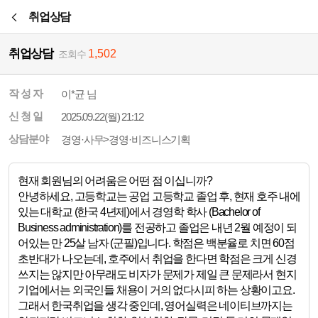
본문바로가기
취업상담
취업상담
1,502
조회수
작 성 자
이*균 님
신 청 일
2025.09.22(월) 21:12
상담분야
경영·사무>경영·비즈니스기획
현재 회원님의 어려움은 어떤 점 이십니까?
안녕하세요, 고등학교는 공업 고등학교 졸업 후, 현재 호주 내에
있는 대학교 (한국 4년제)에서 경영학 학사 (Bachelor of
Business administration)를 전공하고 졸업은 내년 2월 예정이 되
어있는 만 25살 남자 (군필)입니다. 학점은 백분율로 치면 60점
초반대가 나오는데, 호주에서 취업을 한다면 학점은 크게 신경
쓰지는 않지만 아무래도 비자가 문제가 제일 큰 문제라서 현지
기업에서는 외국인들 채용이 거의 없다시피 하는 상황이고요.
그래서 한국취업을 생각 중인데, 영어실력은 네이티브까지는