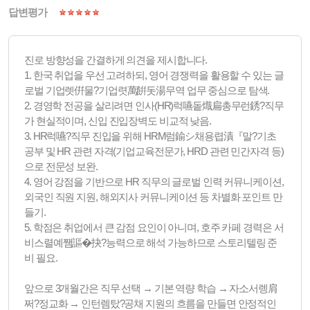
답변평가
진로 방향성을 간결하게 의견을 제시합니다.
1. 한국 취업을 우선 고려하되, 영어 경쟁력을 활용할 수 있는 글
로벌 기업렛倂물?기업렷萬餠돗湯무역 업무 중심으로 탐색.
2. 경영학 전공을 살리려면 인사(HR)럭嚥돝熾扁총무런銹?직무
가 현실적이며, 신입 진입장벽도 비교적 낮음.
3. HR럭嚥?직무 진입을 위해 HRM럼鍮シ채용렵漬『말?기초
공부 및 HR 관련 자격(기업교육전문가, HRD 관련 민간자격 등)
으로 전문성 보완.
4. 영어 강점을 기반으로 HR 직무의 글로벌 인력 커뮤니케이션,
외국인 직원 지원, 해외지사 커뮤니케이션 등 차별화 포인트 만
들기.
5. 학점은 취업에서 큰 감점 요인이 아니며, 호주 카페 경력은 서
비스렬예쨈謳�抉?능력으로 해석 가능하므로 스토리텔링 준
비 필요.
앞으로 3개월간은 직무 선택 → 기본 역량 학습 → 자소서렝肩
쩌?정교화 → 인턴렘탔?공채 지원의 흐름을 만들면 안정적인