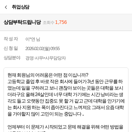
본문바로가기
취업상담
상담부탁드립니당
1,756
조회수
작 성 자
이*연 님
신 청 일
2026.02.02(월) 09:55
상담분야
경영·사무>사무담당자
현재 회원님의 어려움은 어떤 점 이십니까?
고등학교 졸업 후 바로 작은 회사에 들어가 3년 동안 근무를 하
였는데 일을 구하려고 보니 괜찮아 보이는 곳들은 대학을 보시
더라구요 올해 24살인데 너무 대학 가기에는 시간 낭비라는 생
각도 들고 오랫동안 집중도 못 할 거 같고 근데 대학을 안가기에
는 회사 지원 하는 폭이 좁아진다고 느껴져요 그래서 요즘 대학
을 가야할지 많이 고민이 되는 중입니다 ..
언제부터 이 문제가 시작되었고 문제 해결을 위해 어떤 방법을