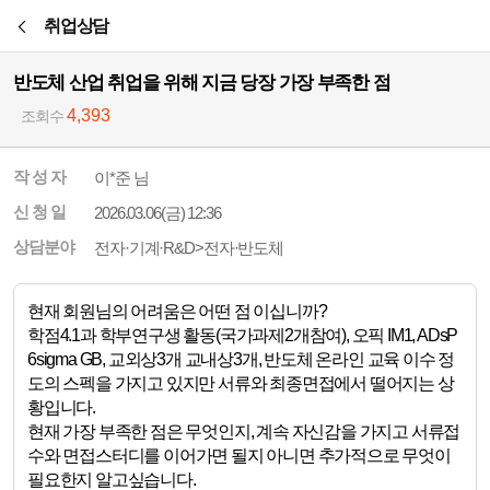
본문바로가기
취업상담
반도체 산업 취업을 위해 지금 당장 가장 부족한 점
4,393
조회수
작 성 자
이*준 님
신 청 일
2026.03.06(금) 12:36
상담분야
전자·기계·R&D>전자·반도체
현재 회원님의 어려움은 어떤 점 이십니까?
학점4.1과 학부연구생 활동(국가과제2개참여), 오픽 IM1, ADsP
6sigma GB, 교외상3개 교내상3개, 반도체 온라인 교육 이수 정
도의 스펙을 가지고 있지만 서류와 최종면접에서 떨어지는 상
황입니다.
현재 가장 부족한 점은 무엇인지, 계속 자신감을 가지고 서류접
수와 면접스터디를 이어가면 될지 아니면 추가적으로 무엇이
필요한지 알고싶습니다.