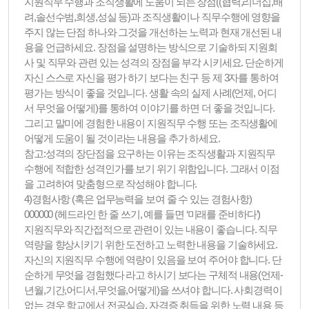
지원직무 수행과 조직생활에 도움이 되는 장점((협력,리더십,배
려,솔선수범,희생,성실 등)과 조직생활이나 직무수행에 영향을
주지 않는 단점 하나와 그것을 개선하는 노력과 현재 개선된 내
용을 언급하세요. 장점을 설명하는 방식으로 기술하되 지원회
사 및 직무와 관련 있는 성격의 장점을 부각 시키세요. 단순하게
자신 스스로 자신을 평가 하기 보다는 친구 등 제 3자를 통하여
평가는 방식이 좋을 것입니다. 생활 속의 실제 사례(언제, 어디
서 무엇을 어떻게)를 통하여 이야기를 하면 더 좋을 것입니다.
그리고 말미에 경험한 내용이 지원직무 수행 또는 조직생활에
어떻게 도움이 될 것이라는 내용을 추가 하세요.
참고:성격의 장단점을 요구하는 이유는 조직생활과 지원직무
수행에 적합한 성격인가를 보기 위기 위함입니다. 그래서 이점
을 고려하여 맞춤형으로 작성해야 합니다.
4)경험사항 (혹은 업무능력을 보여 줄 수 있는 경험사항)
000000 (헤드라인 한 줄 쓰기, 예를 들면 ‘미래를 준비하다’)
지원직무와 직간접적으로 관련이 있는 내용이 좋습니다. 직무
역량을 향상시키기 위한 도전하고 노력한 내용을 기술하세요.
자신의 지원직무 수행에 역량이 있음을 보여 주어야 합니다. 단
순하게 무엇을 경험했다 라고 하시기 보다는 구체적 내용(언제-
년월,기간,어디서,무엇을,어떻게)을 쓰셔야 합니다. 사회경력이
없는 경우 학교에서 전공실습, 자격증 취득을 위한 노력 내용 등