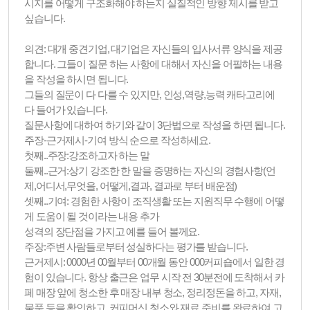
시지를 어떻게 구조화해야 하는지 실질적인 방향 제시를 받고
싶습니다.
의견: 대개 중견기업, 대기업은 자신들의 입사서류 양식을 제공
합니다. 그들이 질문 하는 사항에 대해서 자신을 어필하는 내용
을 작성을 하시면 됩니다.
그들의 질문이 다 다를 수 있지만, 인성,역량,능력 캐타고리에
다 들어가 있습니다.
질문사항에 대하여 하기와 같이 3단법으로 작성을 하면 됩니다.
주장-근거제시-기여 방식 순으로 작성하세요.
첫째..주장:강조하고자 하는 말
둘째..근거:상기 강조한 한 말을 증명하는 자신의 경험사항(언
제,어디서,무엇을, 어떻게,결과, 결과로 부터 배운점)
셋째..기여: 경험한 사항이 조직생활 또는 지원직무 수행에 어떻
게 도움이 될 것이라는 내용 추가
성격의 장단점을 가지고 예를 들어 볼께요.
주장:주변 사람들로부터 성실하다는 평가를 받습니다.
근거제시: 0000년 00월부터 00개월 동안 000커피숍에서 일한 경
험이 있습니다. 항상 출근은 업무 시작 전 30분전에 도착해서 카
페 매장 앞에 청소한 후 매장 내부 청소, 정리정돈을 하고, 자재,
물품 등을 확인하고, 커피머신 청소와 재료 준비를 완료하여 고