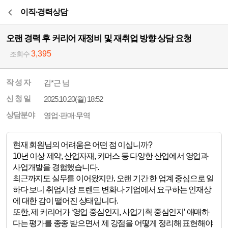
본문바로가기
이직·경력상담
오랜 경력 후 커리어 재정비 및 재취업 방향 상담 요청
3,395
조회수
작 성 자
김*근 님
신 청 일
2025.10.20(월) 18:52
상담분야
영업·판매·무역
현재 회원님의 어려움은 어떤 점 이십니까?
10년 이상 제약, 산업자재, 커머스 등 다양한 산업에서 영업과
사업개발을 경험했습니다.
최근까지도 실무를 이어왔지만, 오랜 기간 한 업계 중심으로 일
하다 보니 취업시장 트렌드 변화나 기업에서 요구하는 인재상
에 대한 감이 떨어진 상태입니다.
또한, 제 커리어가 ‘영업 중심인지, 사업기획 중심인지’ 애매하
다는 평가를 종종 받으면서 제 강점을 어떻게 정리해 표현해야