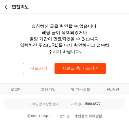
본문바로가기
면접족보
요청하신 글을 확인할 수 없습니다.
해당 글이 삭제되었거나
열람 기간이 만료되었을 수 있습니다.
입력하신 주소(URL)를 다시 확인하시고 접속해
주시기 바랍니다.
뒤로가기
자료실 홈 바로가기
로그인
회원가입
앱 다운로드
PC버전
모바일광고상품안내
고객센터
1588-6577
ⓒ Incruit Corp
이용약관
개인정보 처리방침