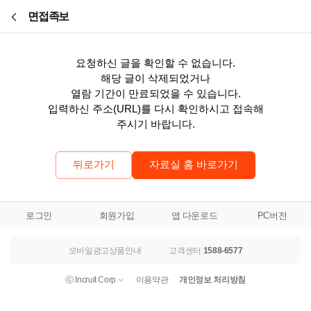
본문바로가기
면접족보
요청하신 글을 확인할 수 없습니다.
해당 글이 삭제되었거나
열람 기간이 만료되었을 수 있습니다.
입력하신 주소(URL)를 다시 확인하시고 접속해
주시기 바랍니다.
뒤로가기
자료실 홈 바로가기
로그인
회원가입
앱 다운로드
PC버전
모바일광고상품안내
고객센터
1588-6577
ⓒ Incruit Corp
이용약관
개인정보 처리방침