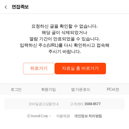
본문바로가기
면접족보
요청하신 글을 확인할 수 없습니다.
해당 글이 삭제되었거나
열람 기간이 만료되었을 수 있습니다.
입력하신 주소(URL)를 다시 확인하시고 접속해
주시기 바랍니다.
뒤로가기
자료실 홈 바로가기
로그인
회원가입
앱 다운로드
PC버전
모바일광고상품안내
고객센터
1588-6577
ⓒ Incruit Corp
이용약관
개인정보 처리방침