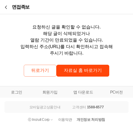
본문바로가기
면접족보
요청하신 글을 확인할 수 없습니다.
해당 글이 삭제되었거나
열람 기간이 만료되었을 수 있습니다.
입력하신 주소(URL)를 다시 확인하시고 접속해
주시기 바랍니다.
뒤로가기
자료실 홈 바로가기
로그인
회원가입
앱 다운로드
PC버전
모바일광고상품안내
고객센터
1588-6577
ⓒ Incruit Corp
이용약관
개인정보 처리방침