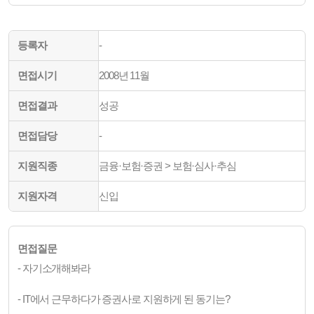
등록자
-
면접시기
2008년 11월
면접결과
성공
면접담당
-
지원직종
금융·보험·증권 > 보험·심사·추심
지원자격
신입
면접질문
- 자기소개해봐라
- IT에서 근무하다가 증권사로 지원하게 된 동기는?