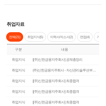
취업자료
전체(
21
)
취업지식(
5
)
이력서/자소서(
2
)
면접(
4
)
기업정
구분
내용
취업지식
[(주)신한금융지주회사] 공채총정리
취업지식
(주)신한금융지주회사 - 자산관리솔루션부 2013년 하반기 신입/경력 자기소개서
취업지식
[(주)신한금융지주회사] 최종합격
취업지식
[(주)신한금융지주회사] 최종합격
취업지식
[(주)신한금융지주회사] 최종합격