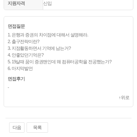
지원자격
신입
면접질문
1. 은행과 증권의 차이점에 대해서 설명해라.
2. 출구전략이란?
3. 지점활동하면서 기억에 남는거?
4. 안좋았던기억은?
5. 19살때 꿈이 증권맨인데 왜 컴퓨터공학을 전공했는가?
6. 마지막발언
면접후기
-
↑
위로
다음
목록