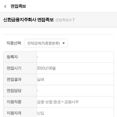
본문바로가기
면접족보
신한금융지주회사 면접족보
면접족보수
7
직종선택
등록자
-
면접시기
2010년 06월
면접결과
실패
면접담당
-
지원직종
금융·보험·증권 > 금융사무
지원자격
신입