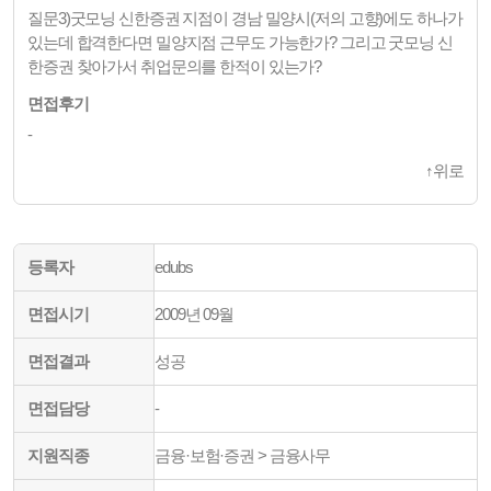
질문3)굿모닝 신한증권 지점이 경남 밀양시(저의 고향)에도 하나가
있는데 합격한다면 밀양지점 근무도 가능한가? 그리고 굿모닝 신
한증권 찾아가서 취업문의를 한적이 있는가?
면접후기
-
↑
위로
등록자
edubs
면접시기
2009년 09월
면접결과
성공
면접담당
-
지원직종
금융·보험·증권 > 금융사무