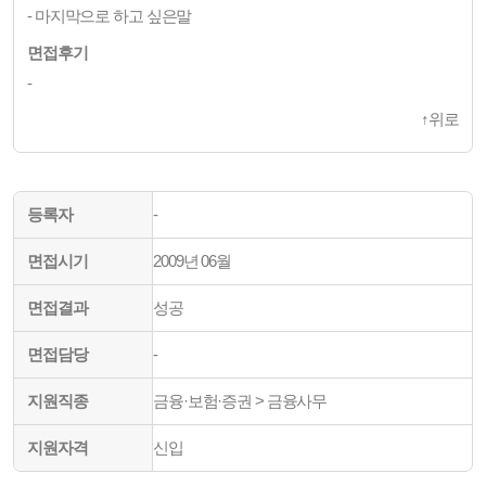
- 마지막으로 하고 싶은말
면접후기
-
↑
위로
등록자
-
면접시기
2009년 06월
면접결과
성공
면접담당
-
지원직종
금융·보험·증권 > 금융사무
지원자격
신입