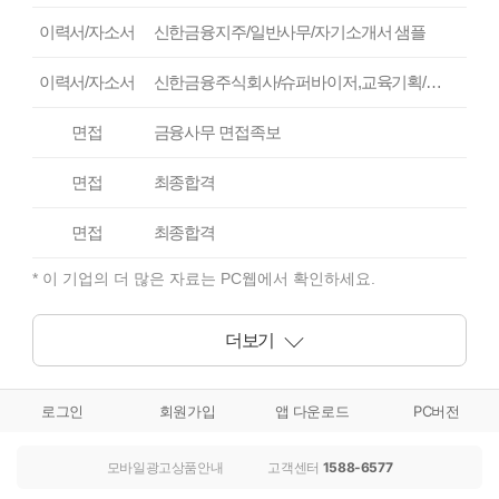
이력서/자소서
신한금융지주/일반사무/자기소개서 샘플
이력서/자소서
신한금융주식회사/슈퍼바이저,교육기획/자기소개서 샘플
면접
금융사무 면접족보
면접
최종합격
면접
최종합격
* 이 기업의 더 많은 자료는 PC웹에서 확인하세요.
더보기
로그인
회원가입
앱 다운로드
PC버전
모바일광고상품안내
고객센터
1588-6577