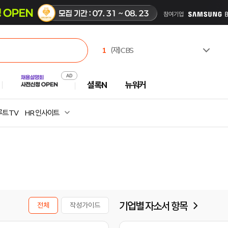
1
(재)CBS
2
한국고용노동교육원
3
유한킴벌리(주)
셜록N
뉴워커
4
한국수력원자력(주)
5
주식회사 캠코에프엠씨
6
한국부동산원
트 TV
HR 인사이트
7
서일대학교
8
극지연구소
9
중앙대학교
10
광주과학기술원
기업별 자소서 항목
전체
작성가이드