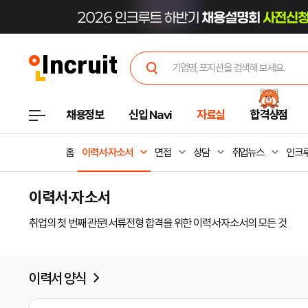
채용정보
신입 Navi
자료실
합격상점
홈
이력서·자소서
면접
상담
취업뉴스
인크루
이력서·자소서
취업의 첫 번째 관문! 서류전형 합격을 위한 이력서·자소서의 모든 것
이력서 양식