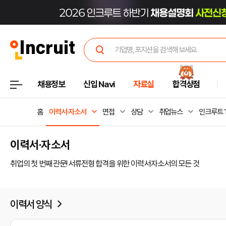
채용정보
신입 Navi
자료실
합격상점
홈
이력서·자소서
면접
상담
취업뉴스
인크루트 
이력서·자소서
취업의 첫 번째 관문! 서류전형 합격을 위한 이력서·자소서의 모든 것
이력서 양식