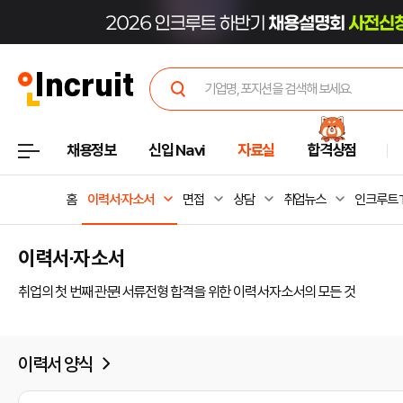
채용정보
신입 Navi
자료실
합격상점
홈
이력서·자소서
면접
상담
취업뉴스
인크루트 
이력서·자소서
취업의 첫 번째 관문! 서류전형 합격을 위한 이력서·자소서의 모든 것
이력서 양식