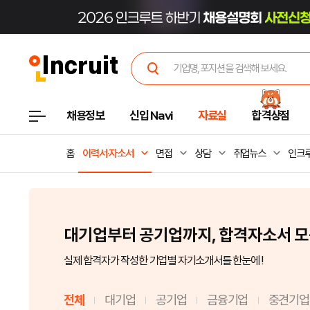
채용정보
신입 Navi
자료실
합격상점
홈
이력서·자소서
면접
상담
취업뉴스
인크루
대기업부터 공기업까지, 합격자소서 
실제 합격자가 작성한 기업별 자기소개서를 한눈에 !
전체
대기업
공기업
금융기업
중견기업