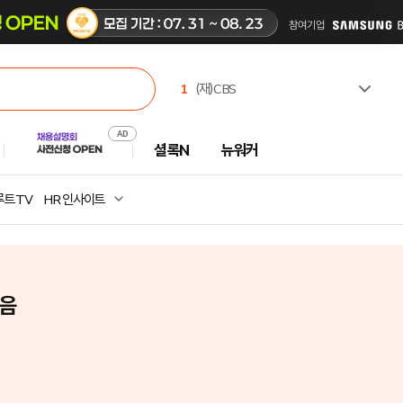
1
(재)CBS
2
한국고용노동교육원
3
유한킴벌리(주)
셜록N
뉴워커
4
한국부동산원
5
한국수력원자력(주)
6
주식회사 캠코에프엠씨
트 TV
HR 인사이트
7
서일대학교
8
극지연구소
9
중앙대학교
10
광주과학기술원
모음