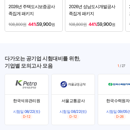
2026년 주택도시보증공사
2026년 성남도시개발공사
족집게 패키지
족집게 패키지
59,900
59,900
44%
44%
108,800원
108,800원
원
원
다가오는 공기업 시험대비를 위한,
기업별 모의고사 모음
1
/
27
한국석유관리원
서울교통공사
한국수력원자
시험일 08/22(토)
시험일 08/22(토)
시험일 09/05(
D-12
D-12
D-26