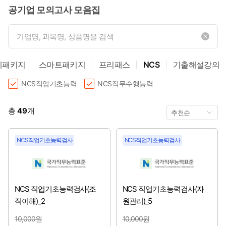
공기업 모의고사 모음집
한국해양진흥공사
[2026년 2~3분기 채용시작]
KOEM 해양환경공단
[2026년 2~3분기 채용시작]
게패키지
스마트패키지
프리패스
NCS
기출해설강의
울산항만공사
[2026년 3~4분기 채용시작]
NCS직업기초능력
NCS직무수행능력
인천국제공항공사
[2026년 3~4분기 채용시작]
총
49
개
국민연금공단
[2026년 3분기 채용시작]
NCS직업기초능력검사
NCS직업기초능력검사
농림식품기술기획평가원
[2026년 3분기 채용시작]
대한무역투자진흥공사
[2026년 3분기 채용시작]
NCS 직업기초능력검사(조
NCS 직업기초능력검사(자
서울올림픽기념국민체육진흥공단
[2026년 3분기 채용시작]
직이해)_2
원관리)_5
스포츠윤리센터
[2026년 3분기 채용시작]
10,000원
10,000원