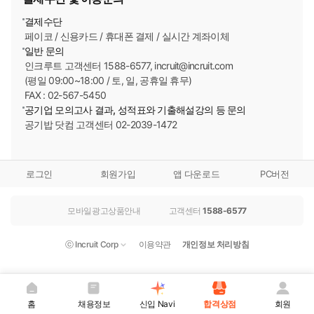
결제수단
한국지역난방공사
[2026년 하반기 채용시작]
페이코 / 신용카드 / 휴대폰 결제 / 실시간 계좌이체
일반 문의
한국해양과학기술원
[2026년 하반기 채용시작]
인크루트 고객센터 1588-6577, incruit@incruit.com
(평일 09:00~18:00 / 토, 일, 공휴일 휴무)
FAX : 02-567-5450
한국환경연구원
[2026년 하반기 채용시작]
공기업 모의고사 결과, 성적표와 기출해설강의 등 문의
공기밥 닷컴 고객센터 02-2039-1472
한전KDN
[2026년 하반기 채용시작]
로그인
회원가입
앱 다운로드
PC버전
모바일광고상품안내
고객센터
1588-6577
ⓒ Incruit Corp
이용약관
개인정보 처리방침
홈
채용정보
신입 Navi
합격상점
회원