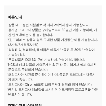
한국농수산식품유통공사
[2026년 하반기 채용시작]
한국무역보험공사
[2026년 하반기 채용시작]
이용안내
상품 내 구성된 시험별로 각 최대 2회까지 응시 가능합니다.
한국사회보장정보원
[2026년 하반기 채용시작]
공기업 모의고사 상품은 구매일로부터 30일간 이용 가능하며, 기
간 만료 후에는 이용 불가합니다.
한국석유공사
[2026년 하반기 채용시작]
단, 프리패스 상품의 경우 구매한 상품 기간동안 이용 가능합니다.
(3개월/6개월/12개월)
한국수출입은행
[2026년 하반기 채용시작]
성적표 및 결과해설, 해설집은 이용기간 종료 후 30일간 열람이
가능합니다.
한국인터넷진흥원
무료상품은 ID당 1회 구매 가능하며, 환불이 불가합니다.
[2026년 하반기 채용시작]
NCS 패키지 상품의 기출문제는 최근 타 공기업에서 실제 출제된
문항으로 구성되어 있습니다.
한국장학재단
[2026년 하반기 채용시작]
모의고사는 시간을 준수하여야 하며, 종료된 모의고사는 재응시
가 되지 않습니다.
한국재정정보원
[2026년 하반기 채용시작]
모의고사는 Chrome(크롬) 브라우저에 최적화 되어 있습니다.
공기업 모의고사 해설집을 보시려면 어도비리더 프로그램을 다운
한국전력공사
[2026년 하반기 채용시작]
받으셔야 합니다.
한국중부발전㈜
[2026년 하반기 채용시작]
결제수단 및 이용문의