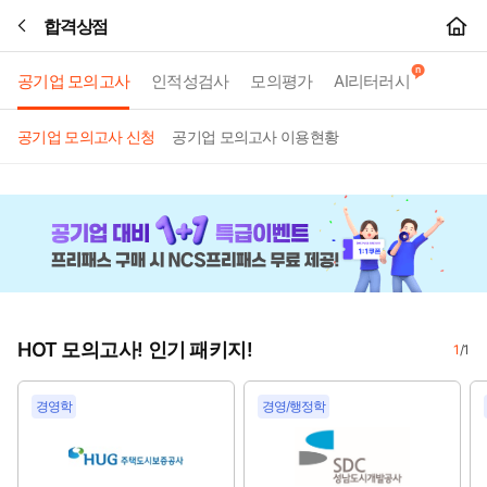
합격상점
본문바로가기
공기업 모의고사
인적성검사
모의평가
AI리터러시
공기업 모의고사 신청
공기업 모의고사 이용현황
HOT 모의고사! 인기 패키지!
1
/
1
경영학
경영/행정학