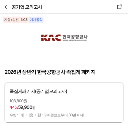
본문바로가기
공기업 모의고사
기출+실전+NCS
기계공학
2026년 상반기 한국공항공사 족집게 패키지
족집게패키지(공기업모의고사)
108,800원
59,900
44%
원
수량 : 1개
이용 기한 : 구매완료로부터 30일 이내