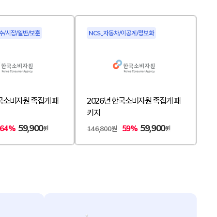
수/시장/일반/보훈
NCS_자동차/이공계/정보화
한국소비자원 족집게 패
2026년 한국소비자원 족집게 패
키지
59,900
59,900
64%
59%
원
원
146,800원