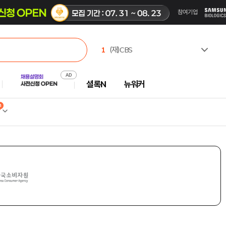
1
(재)CBS
2
한국고용노동교육원
3
유한킴벌리(주)
셜록N
뉴워커
4
주식회사 캠코에프엠씨
5
한국수력원자력(주)
6
한국부동산원
7
서일대학교
8
극지연구소
9
중앙대학교
10
한국벤처투자