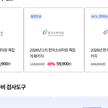
통합전공
NCS_전략/보
비자원 족집
2026년 1차 한국소비자원 족집
2026년 
게 패키지
키지
,900
59,900
49%
원
원
118,800원
166,800원
준비 검사도구