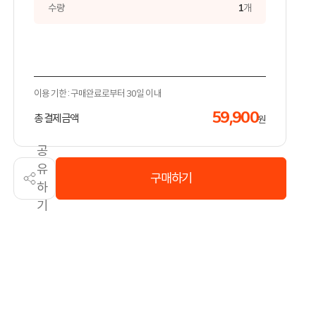
수량
1
개
이용 기한 : 구매완료로부터 30일 이내
59,900
총 결제 금액
원
공
유
구매하기
하
기