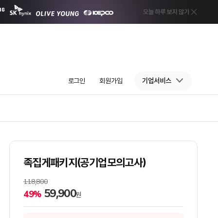
로그인
회원가입
기업서비스
족집게패키지(공기업모의고사)
118,800
59,900
49%
원