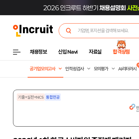
채용정보
신입 Navi
자료실
합격상점
공기업모의고사
인적성검사
모의평가
AI리터러시
기출+실전+NCS
통합전공