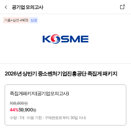
본문바로가기
공기업 모의고사
기출+실전+NCS
상경
2026년 상반기 중소벤처기업진흥공단 족집게 패키지
족집게패키지(공기업모의고사)
108,800원
59,900
44%
원
수량 : 1개
이용 기한 : 구매완료로부터 30일 이내