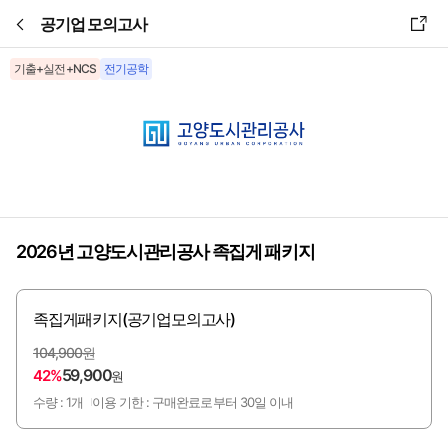
본문바로가기
공기업 모의고사
기출+실전+NCS
전기공학
2026년 고양도시관리공사 족집게 패키지
족집게패키지(공기업모의고사)
104,900원
59,900
42%
원
수량 : 1개
이용 기한 : 구매완료로부터 30일 이내