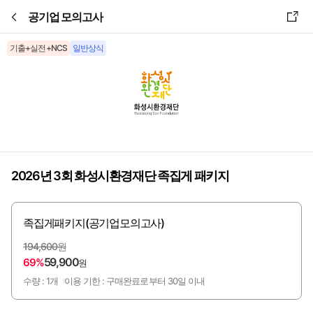
본문바로가기
공기업 모의고사
기출+실전+NCS
일반상식
2026년 3회 화성시환경재단 족집게 패키지
족집게패키지(공기업모의고사)
194,600원
59,900
69%
원
수량 : 1개
이용 기한 : 구매완료로부터 30일 이내