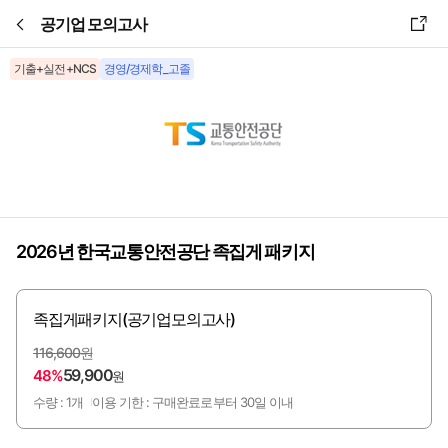
본문바로가기
공기업 모의고사
기출+실전+NCS
경영/경제학_고졸
2026년 한국교통안전공단 족집게 패키지
족집게패키지(공기업모의고사)
116,600원
59,900
48%
원
수량 : 1개
이용 기한 : 구매완료로부터 30일 이내