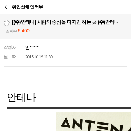
본문바로가기
취업선배 인터뷰
[(주)안테나] 사람의 중심을 디자인 하는 곳 (주)안테나
6,400
조회수
작성자
인*******
날 짜
2015.10.19 11:30
안테나