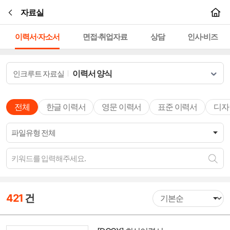
본문바로가기
자료실
이력서·자소서
면접·취업자료
상담
인사·비즈
이력서 양식
인크루트 자료실
전체
한글 이력서
영문 이력서
표준 이력서
디자
421
건