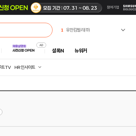
1
유한킴벌리(주)
2
한국산업인력공단
3
(주)셀트리온제약
셜록N
뉴워커
4
한국고용노동교육원
5
한국부동산원
6
진주시시설관리공단
트 TV
HR 인사이트
7
주식회사 캠코에프엠씨
8
중앙대학교
9
(사)창조경제혁신센터협의회
10
한국벤처투자