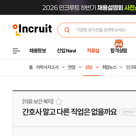
채용정보
신입 Navi
자료실
합격상점
홈
이력서·자소서
면접
상담
취업뉴스
인크루
[의료·보건·복지]
간호사 말고 다른 직업은 없을까요
답변대기