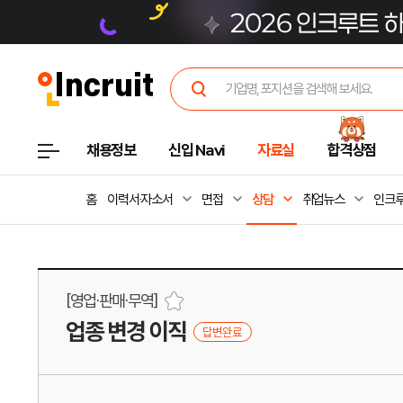
채용정보
신입 Navi
자료실
합격상점
홈
이력서·자소서
면접
상담
취업뉴스
인크루
[영업·판매·무역]
업종 변경 이직
답변완료