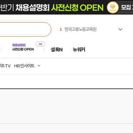
1
한국고용노동교육원
2
극지연구소
3
한국부동산원
셜록N
뉴워커
4
한국수력원자력(주)
5
애경케미칼
6
중앙대학교
트 TV
HR 인사이트
7
유한킴벌리(주)
8
대한민국시도지사협의회
9
(재)CBS
10
농협경제지주