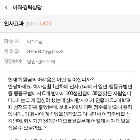
본문바로가기
이직·경력상담
인사고과
1,400
조회수
작 성 자
이*우 님
신 청 일
2025.03.21(금) 15:23
상담분야
영업·판매·무역
현재 회원님의 어려움은 어떤 점 이십니까?
안녕하세요. 회사생활 1년차에 인사고과에서 일면, 행동규범면
중 행동규범에서 C개 받아서 100점만점에 38점 맞은 사람입니
다... 저는 되게 열심히 했는데 상사랑 사이가 안좋아요.. 대학교
때 성적도 진짜 좋았는데, 첫 회사에서 이런 점수를 받으니 충격
입니다.. 이 회사에 계속있을생각없고 다니면서 이직준비할 생
각인데, 회사가면 38점만 떠오를것같은데 어떻게 해야 멘탈을
잡을 수 있을까요..?