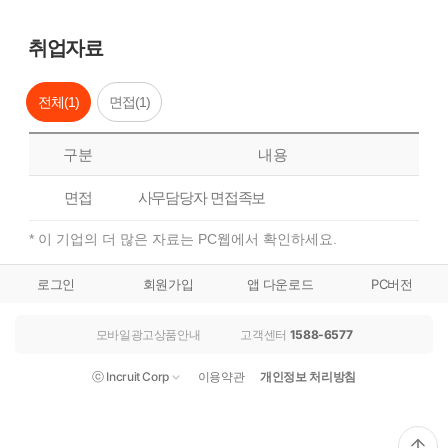
취업자료
전체(
1
)
면접(
1
)
구분
내용
면접
사무담당자 면접족보
* 이 기업의 더 많은 자료는 PC웹에서 확인하세요.
로그인
회원가입
앱 다운로드
PC버전
모바일광고상품안내
고객센터
1588-6577
ⓒ Incruit Corp
이용약관
개인정보 처리방침