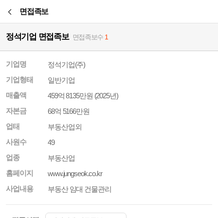
본문바로가기
면접족보
정석기업 면접족보
면접족보수
1
기업명
정석기업(주)
기업형태
일반기업
매출액
459억 8135만원 (2025년)
자본금
68억 5166만원
업태
부동산업외
사원수
49
업종
부동산업
홈페이지
www.jungseok.co.kr
사업내용
부동산 임대 건물관리