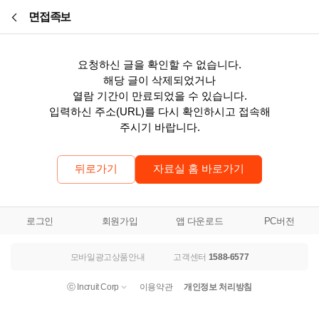
본문바로가기
면접족보
요청하신 글을 확인할 수 없습니다.
해당 글이 삭제되었거나
열람 기간이 만료되었을 수 있습니다.
입력하신 주소(URL)를 다시 확인하시고 접속해
주시기 바랍니다.
뒤로가기
자료실 홈 바로가기
로그인
회원가입
앱 다운로드
PC버전
모바일광고상품안내
고객센터
1588-6577
ⓒ Incruit Corp
이용약관
개인정보 처리방침