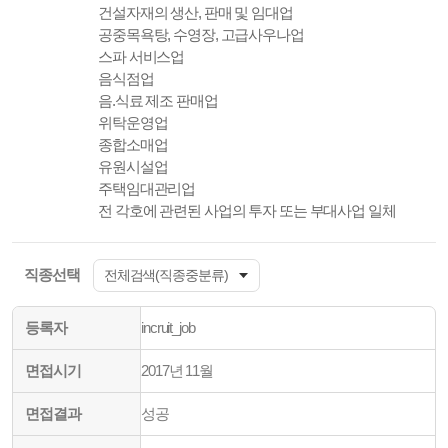
건설자재의 생산, 판매 및 임대업
공중목욕탕, 수영장, 고급사우나업
스파 서비스업
음식점업
음.식료 제조 판매업
위탁운영업
종합소매업
유원시설업
주택임대관리업
전 각호에 관련된 사업의 투자 또는 부대사업 일체
직종선택
등록자
incruit_job
면접시기
2017년 11월
면접결과
성공