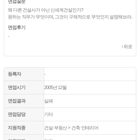
면접질문
왜 다른 건설사가 아닌 신세계건설인가?
원하는 직무가 무엇이며, 그것이 구체적으로 무엇인지 설명해보라.
면접후기
-
↑
위로
등록자
-
면접시기
2005년 12월
면접결과
실패
면접담당
기타
지원직종
건설·부동산 > 건축·인테리어