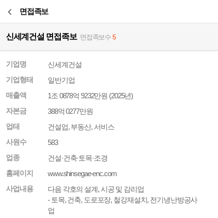
본문바로가기
면접족보
신세계건설 면접족보
면접족보수
5
기업명
신세계건설
기업형태
일반기업
매출액
1조 0878억 9232만원 (2025년)
자본금
388억 0277만원
업태
건설업, 부동산, 서비스
사원수
583
업종
건설·건축·토목·조경
홈페이지
www.shinsegae-enc.com
사업내용
다음 각호의 설계, 시공 및 감리업
- 토목, 건축, 도로포장, 철강재설치, 전기냉난방공사
업