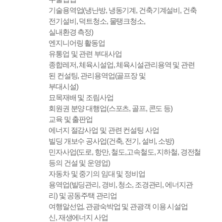
기술용역업(냉난방, 냉동기계, 건축기계설비, 건축
전기설비, 덕트청소, 물탱크청소,
실내환경 측정)
엔지니어링 활동업
유통업 및 관련 부대사업
종합레저, 체육시설업, 체육시설관리용역 및 관련
된 컨설팅, 관리용역업(골프장 및
부대시설)
묘목재배 및 조림사업
회원권 분양 대행업(스포츠, 골프, 콘도 등)
교육 및 출판업
에너지 절감사업 및 관련 컨설팅 사업
빌딩 개보수 공사업(건축, 전기, 설비, 소방)
민자사업(도로, 항만, 철도,고속철도, 지하철, 경전철
등의 건설 및 운영업)
자동차 및 중기의 임대 및 정비업
용역업(빌딩관리, 경비, 청소, 조경관리, 에너지관
리) 및 공동주택 관리업
여행알선업, 관광숙박업 및 관광객 이용 시설업
신, 재생에너지 사업