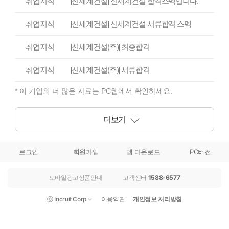
취업지식
[신세계건설] 신세계건설 합격스펙입니다.
취업지식
[신세계건설] 신세계건설 서류합격 스펙
취업지식
[신세계건설(주)] 최종합격
취업지식
[신세계건설(주)] 서류합격
* 이 기업의 더 많은 자료는 PC웹에서 확인하세요.
더보기
로그인
회원가입
앱 다운로드
PC버전
모바일광고상품안내
고객센터
1588-6577
ⓒ Incruit Corp
이용약관
개인정보 처리방침