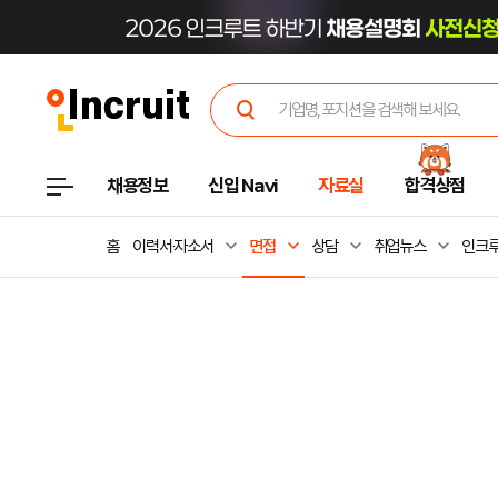
채용정보
신입 Navi
자료실
합격상점
홈
이력서·자소서
면접
상담
취업뉴스
인크루