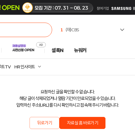
1
(재)CBS
2
한국고용노동교육원
3
주식회사 캠코에프엠씨
셜록N
뉴워커
4
한국수력원자력(주)
5
한국부동산원
6
유한킴벌리(주)
트 TV
HR 인사이트
7
서일대학교
8
극지연구소
9
중앙대학교
요청하신 글을 확인할 수 없습니다.
10
광주과학기술원
해당 글이 삭제되었거나 열람 기간이 만료되었을 수 있습니다.
입력하신 주소(URL)를 다시 확인하시고 접속해 주시기 바랍니다.
뒤로가기
자료실 홈 바로가기