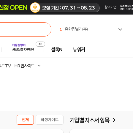
1
유한킴벌리(주)
2
한국부동산원
3
한국고용노동교육원
셜록N
뉴워커
4
(주)셀트리온제약
5
주식회사 캠코에프엠씨
6
한국산업인력공단
트 TV
HR 인사이트
7
진주시시설관리공단
8
한국공항공사
9
극지연구소
10
중앙대학교
기업별 자소서 항목
전체
작성가이드