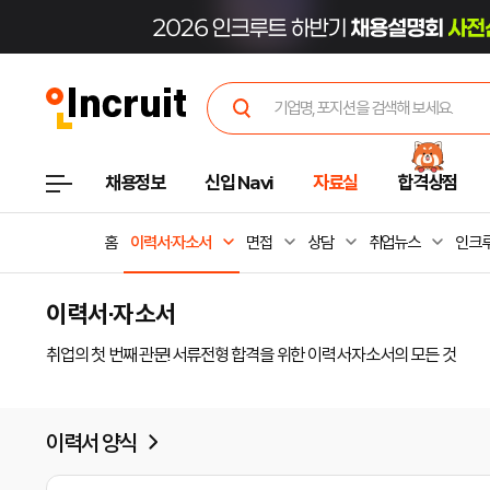
채용정보
신입 Navi
자료실
합격상점
홈
이력서·자소서
면접
상담
취업뉴스
인크루
이력서·자소서
취업의 첫 번째 관문! 서류전형 합격을 위한 이력서·자소서의 모든 것
이력서 양식