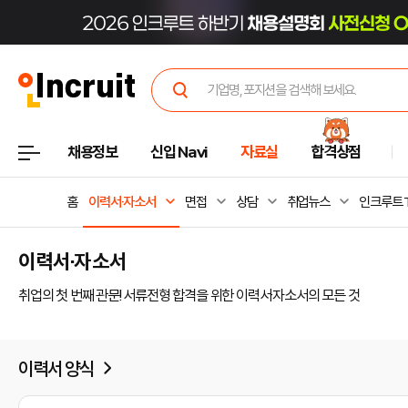
채용정보
신입 Navi
자료실
합격상점
홈
이력서·자소서
면접
상담
취업뉴스
인크루트 
이력서·자소서
취업의 첫 번째 관문! 서류전형 합격을 위한 이력서·자소서의 모든 것
이력서 양식