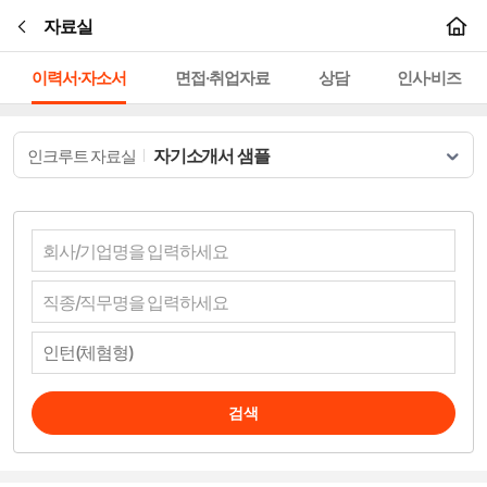
본문바로가기
자료실
이력서·자소서
면접·취업자료
상담
인사·비즈
자기소개서 샘플
인크루트 자료실
검색