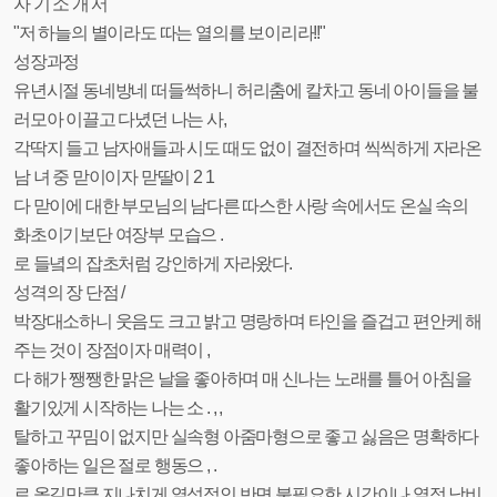
자 기 소 개 서
"저 하늘의 별이라도 따는 열의를 보이리라!!"
성장과정
유년시절 동네방네 떠들썩하니 허리춤에 칼차고 동네 아이들을 불
러모아 이끌고 다녔던 나는 사,
각딱지 들고 남자애들과 시도 때도 없이 결전하며 씩씩하게 자라온
남 녀 중 맏이이자 맏딸이 2 1
다 맏이에 대한 부모님의 남다른 따스한 사랑 속에서도 온실 속의
화초이기보단 여장부 모습으 .
로 들녘의 잡초처럼 강인하게 자라왔다.
성격의 장 단점 /
박장대소하니 웃음도 크고 밝고 명랑하며 타인을 즐겁고 편안케 해
주는 것이 장점이자 매력이 ,
다 해가 쨍쨍한 맑은 날을 좋아하며 매 신나는 노래를 틀어 아침을
활기있게 시작하는 나는 소 . , ,
탈하고 꾸밈이 없지만 실속형 아줌마형으로 좋고 싫음은 명확하다
좋아하는 일은 절로 행동으 , .
로 옮길만큼 지나치게 열성적인 반면 불필요한 시간이나 열정 낭비