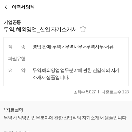
본문바로가기
이력서 양식
기업공통
무역, 해외영업_신입 자기소개서
직
종
영업·판매·무역 > 무역사무 > 무역사무·서류
파일유형
요
약
무역,해외영업 업무분야에 관한 신입직의 자기
소개서 샘플입니다.
5,027
128
조회수
다운로드수
* 자료설명
무역,해외영업 업무분야에 관한 신입직의 자기소개서 샘플입니다.