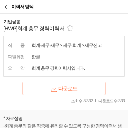
본문바로가기
이력서 양식
기업공통
[HWP]회계 총무 경력이력서
직
종
회계·세무·재무 > 세무·회계 > 세무신고
파일유형
한글
요
약
회계 총무 경력이력서입니다.
다운로드
8,332
333
조회수
다운로드수
* 자료설명
-회계 총무와 같은 직종에 유리할 수 있도록 구성한 경력이력서 샘