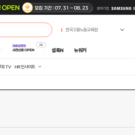
1
한국고용노동교육원
2
극지연구소
3
(재)CBS
셜록N
뉴워커
4
한국수력원자력(주)
5
한국부동산원
6
유한킴벌리(주)
트 TV
HR 인사이트
7
서일대학교
8
주식회사 캠코에프엠씨
9
중앙대학교
10
대한민국시도지사협의회