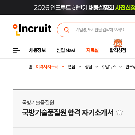
채용정보
신입 Navi
자료실
합격상점
홈
이력서·자소서
면접
상담
취업뉴스
인크루
국방기술품질원
국방기술품질원 합격 자기소개서