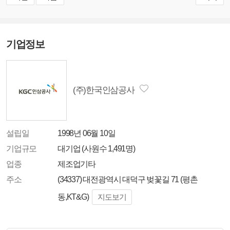
기업정보
(주)한국인삼공사
설립일
1998년 06월 10일
기업규모
대기업 (사원수 1,491명)
업종
제조업기타
주소
(34337) 대전광역시 대덕구 벚꽃길 71 (평촌
동,KT&G)
지도보기