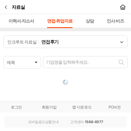
본문바로가기
자료실
이력서·자소서
면접·취업자료
상담
인사·비즈
면접후기
인크루트 자료실
로그인
회원가입
앱 다운로드
PC버전
모바일광고상품안내
고객센터
1588-6577