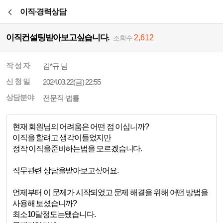
본문바로가기
이직·경력상담
이직컨설팅받아보고싶습니다.
2,612
조회수
작 성 자
김*규 님
신 청 일
2024.03.22(금) 22:55
상담분야
전문직·법률
현재 회원님의 어려움은 어떤 점 이십니까?
이직을 할려고 생각이들었지만
정작 이직을준비하는법을 모르겠습니다.
직무관련 상담을받아보고싶어요.
언제부터 이 문제가 시작되었고 문제 해결을 위해 어떤 방법을
사용해 보셨습니까?
최소10달정도는됐습니다.