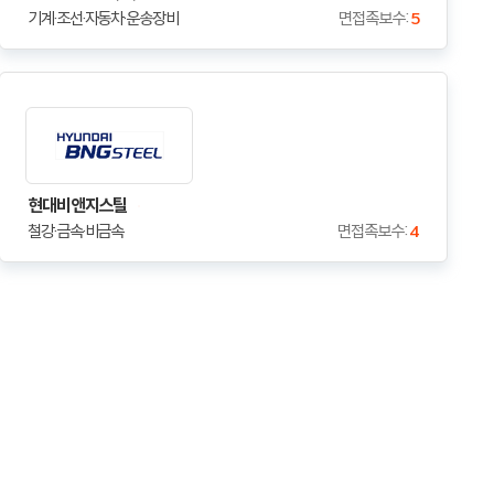
기계·조선·자동차·운송장비
면접족보수 :
5
현대비앤지스틸
철강·금속·비금속
면접족보수 :
4