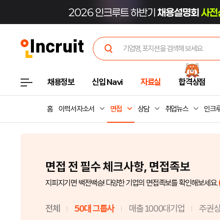
채용정보
신입 Navi
자료실
합격상점
홈
이력서·자소서
면접
상담
취업뉴스
인크루
면접 전 필수 체크사항, 면접족보
지피지기면 백전백승! 다양한 기업의 면접족보를 확인해보세요.
전체
50대 그룹사
매출 1000대기업
주권상장