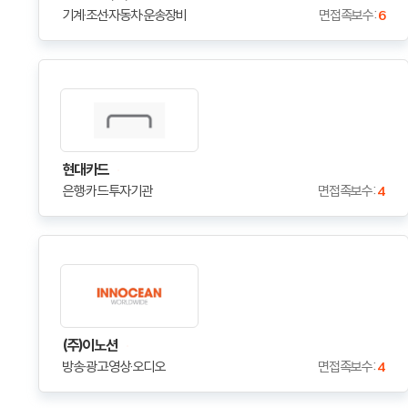
기계·조선·자동차·운송장비
면접족보수 :
6
현대카드
은행·카드·투자기관
면접족보수 :
4
(주)이노션
방송·광고·영상·오디오
면접족보수 :
4