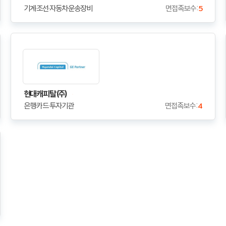
기계·조선·자동차·운송장비
면접족보수 :
5
현대캐피탈(주)
은행·카드·투자기관
면접족보수 :
4