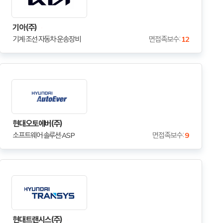
기아(주)
기계·조선·자동차·운송장비
면접족보수 :
12
현대오토에버(주)
소프트웨어·솔루션·ASP
면접족보수 :
9
현대트랜시스(주)