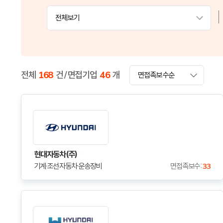
전체보기
전체
168
건 / 면접기업
46
개
현대자동차(주)
기계·조선·자동차·운송장비
면접족보수 :
33