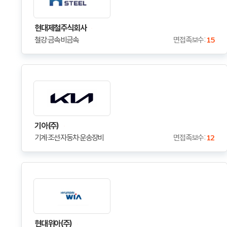
현대제철주식회사
철강·금속·비금속
면접족보수 :
15
기아(주)
기계·조선·자동차·운송장비
면접족보수 :
12
현대위아(주)