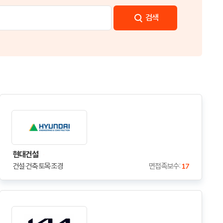
검색
현대건설
건설·건축·토목·조경
면접족보수 :
17