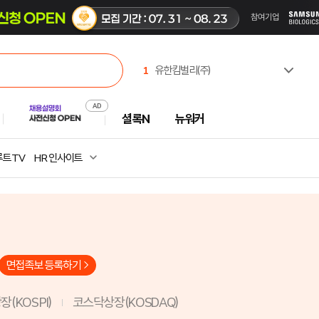
1
유한킴벌리(주)
2
한국고용노동교육원
3
(재)CBS
셜록N
뉴워커
4
한국산업인력공단
5
한국부동산원
6
(주)셀트리온제약
트 TV
HR 인사이트
7
주식회사 캠코에프엠씨
8
진주시시설관리공단
9
중앙대학교
10
서일대학교
면접족보 등록하기
(KOSPI)
코스닥상장(KOSDAQ)