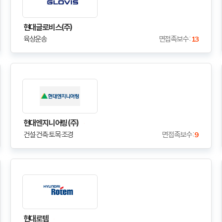
현대글로비스(주)
육상운송
면접족보수 :
13
현대엔지니어링(주)
건설·건축·토목·조경
면접족보수 :
9
현대로템